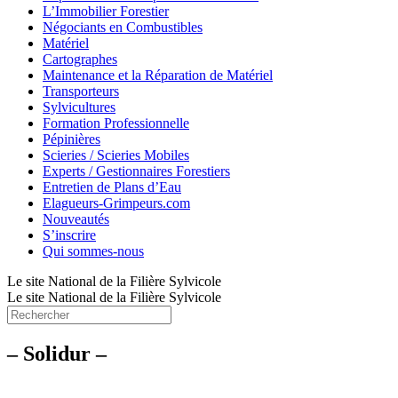
L’Immobilier Forestier
Négociants en Combustibles
Matériel
Cartographes
Maintenance et la Réparation de Matériel
Transporteurs
Sylvicultures
Formation Professionnelle
Pépinières
Scieries / Scieries Mobiles
Experts / Gestionnaires Forestiers
Entretien de Plans d’Eau
Elagueurs-Grimpeurs.com
Nouveautés
S’inscrire
Qui sommes-nous
Le site National de la Filière Sylvicole
Le site National de la Filière Sylvicole
– Solidur –