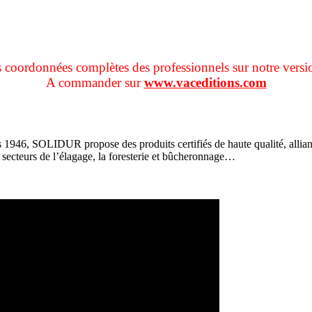
s coordonnées complètes des professionnels sur notre versi
A commander sur
www.vaceditions.com
s 1946, SOLIDUR propose des produits certifiés de haute qualité, allian
ecteurs de l’élagage, la foresterie et bûcheronnage…