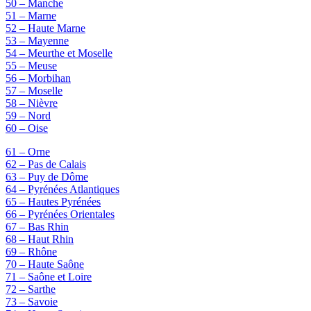
50 – Manche
51 – Marne
52 – Haute Marne
53 – Mayenne
54 – Meurthe et Moselle
55 – Meuse
56 – Morbihan
57 – Moselle
58 – Nièvre
59 – Nord
60 – Oise
61 – Orne
62 – Pas de Calais
63 – Puy de Dôme
64 – Pyrénées Atlantiques
65 – Hautes Pyrénées
66 – Pyrénées Orientales
67 – Bas Rhin
68 – Haut Rhin
69 – Rhône
70 – Haute Saône
71 – Saône et Loire
72 – Sarthe
73 – Savoie