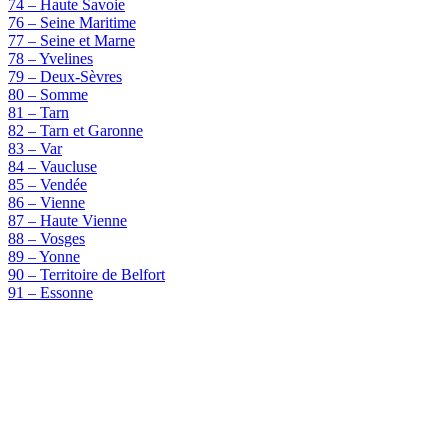
74 – Haute Savoie
76 – Seine Maritime
77 – Seine et Marne
78 – Yvelines
79 – Deux-Sèvres
80 – Somme
81 – Tarn
82 – Tarn et Garonne
83 – Var
84 – Vaucluse
85 – Vendée
86 – Vienne
87 – Haute Vienne
88 – Vosges
89 – Yonne
90 – Territoire de Belfort
91 – Essonne