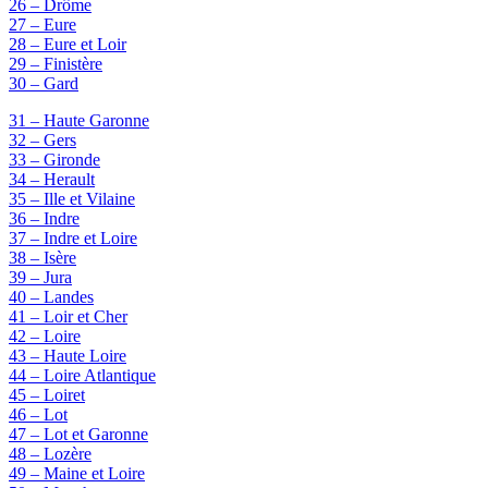
26 – Drôme
27 – Eure
28 – Eure et Loir
29 – Finistère
30 – Gard
31 – Haute Garonne
32 – Gers
33 – Gironde
34 – Herault
35 – Ille et Vilaine
36 – Indre
37 – Indre et Loire
38 – Isère
39 – Jura
40 – Landes
41 – Loir et Cher
42 – Loire
43 – Haute Loire
44 – Loire Atlantique
45 – Loiret
46 – Lot
47 – Lot et Garonne
48 – Lozère
49 – Maine et Loire