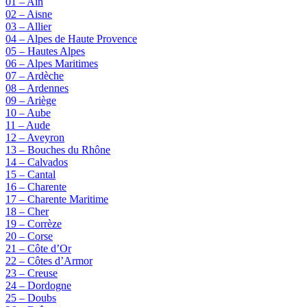
01 – Ain
02 – Aisne
03 – Allier
04 – Alpes de Haute Provence
05 – Hautes Alpes
06 – Alpes Maritimes
07 – Ardèche
08 – Ardennes
09 – Ariège
10 – Aube
11 – Aude
12 – Aveyron
13 – Bouches du Rhône
14 – Calvados
15 – Cantal
16 – Charente
17 – Charente Maritime
18 – Cher
19 – Corrèze
20 – Corse
21 – Côte d’Or
22 – Côtes d’Armor
23 – Creuse
24 – Dordogne
25 – Doubs