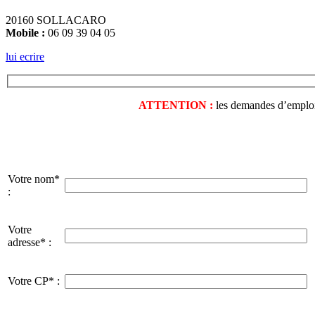
20160 SOLLACARO
Mobile :
06 09 39 04 05
lui ecrire
ATTENTION :
les demandes d’emploi o
Votre nom*
:
Votre
adresse* :
Votre CP* :