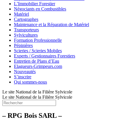
L’Immobilier Forestier
Négociants en Combustibles
Matériel
Cartographes
Maintenance et la Réparation de Matériel
Transporteurs
Sylvicultures
Formation Professionnelle
Pépinières
Scieries / Scieries Mobiles
Experts / Gestionnaires Forestiers
Entretien de Plans d’Eau
Elagueurs-Grimpeurs.com
Nouveautés
S’inscrire
Qui sommes-nous
Le site National de la Filière Sylvicole
Le site National de la Filière Sylvicole
– RPG Bois SARL –