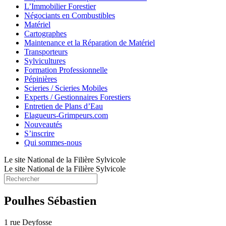
L’Immobilier Forestier
Négociants en Combustibles
Matériel
Cartographes
Maintenance et la Réparation de Matériel
Transporteurs
Sylvicultures
Formation Professionnelle
Pépinières
Scieries / Scieries Mobiles
Experts / Gestionnaires Forestiers
Entretien de Plans d’Eau
Elagueurs-Grimpeurs.com
Nouveautés
S’inscrire
Qui sommes-nous
Le site National de la Filière Sylvicole
Le site National de la Filière Sylvicole
Poulhes Sébastien
1 rue Deyfosse