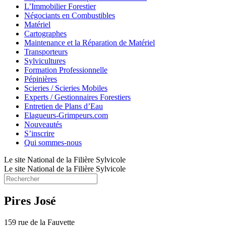
L’Immobilier Forestier
Négociants en Combustibles
Matériel
Cartographes
Maintenance et la Réparation de Matériel
Transporteurs
Sylvicultures
Formation Professionnelle
Pépinières
Scieries / Scieries Mobiles
Experts / Gestionnaires Forestiers
Entretien de Plans d’Eau
Elagueurs-Grimpeurs.com
Nouveautés
S’inscrire
Qui sommes-nous
Le site National de la Filière Sylvicole
Le site National de la Filière Sylvicole
Pires José
159 rue de la Fauvette