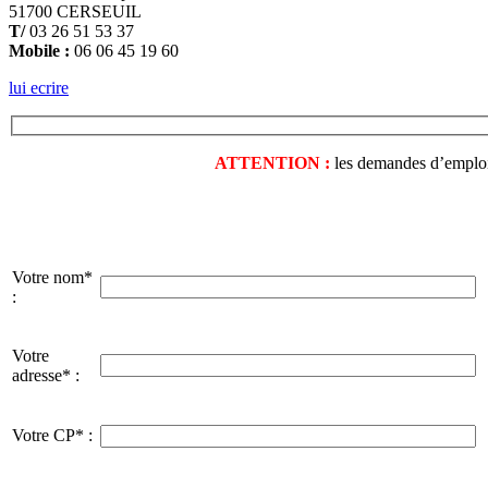
51700 CERSEUIL
T/
03 26 51 53 37
Mobile :
06 06 45 19 60
lui ecrire
ATTENTION :
les demandes d’emploi o
Votre nom*
:
Votre
adresse* :
Votre CP* :