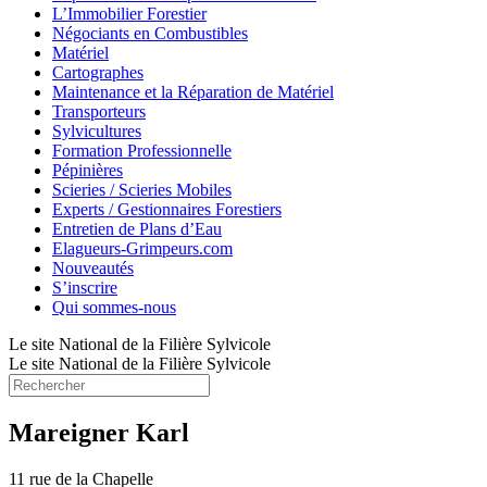
L’Immobilier Forestier
Négociants en Combustibles
Matériel
Cartographes
Maintenance et la Réparation de Matériel
Transporteurs
Sylvicultures
Formation Professionnelle
Pépinières
Scieries / Scieries Mobiles
Experts / Gestionnaires Forestiers
Entretien de Plans d’Eau
Elagueurs-Grimpeurs.com
Nouveautés
S’inscrire
Qui sommes-nous
Le site National de la Filière Sylvicole
Le site National de la Filière Sylvicole
Mareigner Karl
11 rue de la Chapelle