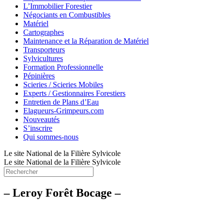
L’Immobilier Forestier
Négociants en Combustibles
Matériel
Cartographes
Maintenance et la Réparation de Matériel
Transporteurs
Sylvicultures
Formation Professionnelle
Pépinières
Scieries / Scieries Mobiles
Experts / Gestionnaires Forestiers
Entretien de Plans d’Eau
Elagueurs-Grimpeurs.com
Nouveautés
S’inscrire
Qui sommes-nous
Le site National de la Filière Sylvicole
Le site National de la Filière Sylvicole
– Leroy Forêt Bocage –