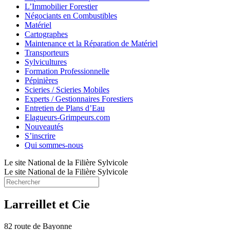
L’Immobilier Forestier
Négociants en Combustibles
Matériel
Cartographes
Maintenance et la Réparation de Matériel
Transporteurs
Sylvicultures
Formation Professionnelle
Pépinières
Scieries / Scieries Mobiles
Experts / Gestionnaires Forestiers
Entretien de Plans d’Eau
Elagueurs-Grimpeurs.com
Nouveautés
S’inscrire
Qui sommes-nous
Le site National de la Filière Sylvicole
Le site National de la Filière Sylvicole
Larreillet et Cie
82 route de Bayonne