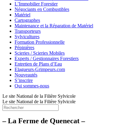
L’Immobilier Forestier
Négociants en Combustibles
Matériel
Cartographes
Maintenance et la Réparation de Matériel
Transporteurs
Sylvicultures
Formation Professionnelle
Pépinières
Scieries / Scieries Mobiles
Experts / Gestionnaires Forestiers
Entretien de Plans d’Eau
Elagueurs-Grimpeurs.com
Nouveautés
S’inscrire
Qui sommes-nous
Le site National de la Filière Sylvicole
Le site National de la Filière Sylvicole
– La Ferme de Quenecat –