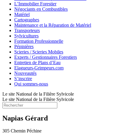
L’Immobilier Forestier
Négociants en Combustibles
Matériel
Cartographes
Maintenance et la Réparation de Matériel
Transporteurs
Sylvicultures
Formation Professionnelle
Pépinières
Scieries / Scieries Mobiles
Experts / Gestionnaires Forestiers
Entretien de Plans d’Eau
Elagueurs-Grimpeurs.com
Nouveautés
S’inscrire
Qui sommes-nous
Le site National de la Filière Sylvicole
Le site National de la Filière Sylvicole
Napias Gérard
305 Chemin Péchine