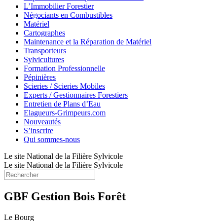
L’Immobilier Forestier
Négociants en Combustibles
Matériel
Cartographes
Maintenance et la Réparation de Matériel
Transporteurs
Sylvicultures
Formation Professionnelle
Pépinières
Scieries / Scieries Mobiles
Experts / Gestionnaires Forestiers
Entretien de Plans d’Eau
Elagueurs-Grimpeurs.com
Nouveautés
S’inscrire
Qui sommes-nous
Le site National de la Filière Sylvicole
Le site National de la Filière Sylvicole
GBF Gestion Bois Forêt
Le Bourg