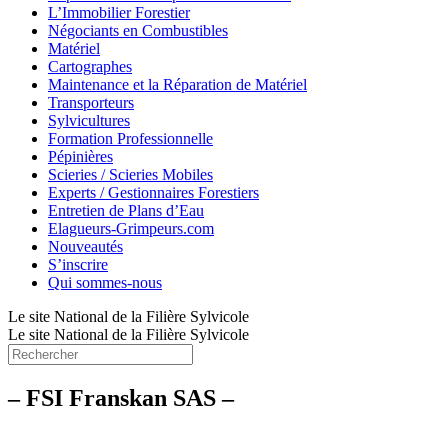
L’Immobilier Forestier
Négociants en Combustibles
Matériel
Cartographes
Maintenance et la Réparation de Matériel
Transporteurs
Sylvicultures
Formation Professionnelle
Pépinières
Scieries / Scieries Mobiles
Experts / Gestionnaires Forestiers
Entretien de Plans d’Eau
Elagueurs-Grimpeurs.com
Nouveautés
S’inscrire
Qui sommes-nous
Le site National de la Filière Sylvicole
Le site National de la Filière Sylvicole
– FSI Franskan SAS –