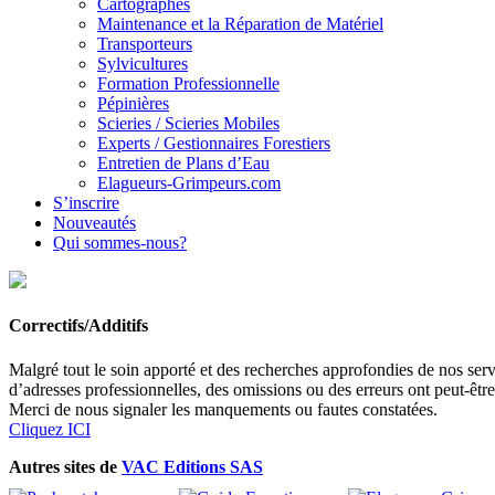
Cartographes
Maintenance et la Réparation de Matériel
Transporteurs
Sylvicultures
Formation Professionnelle
Pépinières
Scieries / Scieries Mobiles
Experts / Gestionnaires Forestiers
Entretien de Plans d’Eau
Elagueurs-Grimpeurs.com
S’inscrire
Nouveautés
Qui sommes-nous?
Correctifs/Additifs
Malgré tout le soin apporté et des recherches approfondies de nos servi
d’adresses professionnelles, des omissions ou des erreurs ont peut-êtr
Merci de nous signaler les manquements ou fautes constatées.
Cliquez ICI
Autres sites de
VAC Editions SAS