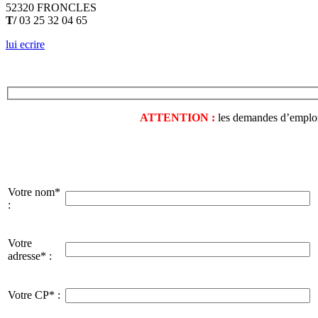
52320 FRONCLES
T/
03 25 32 04 65
lui ecrire
ATTENTION :
les demandes d’emploi o
Votre nom*
:
Votre
adresse* :
Votre CP* :