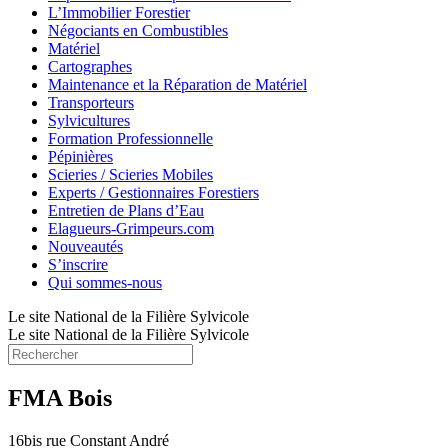
L’Immobilier Forestier
Négociants en Combustibles
Matériel
Cartographes
Maintenance et la Réparation de Matériel
Transporteurs
Sylvicultures
Formation Professionnelle
Pépinières
Scieries / Scieries Mobiles
Experts / Gestionnaires Forestiers
Entretien de Plans d’Eau
Elagueurs-Grimpeurs.com
Nouveautés
S’inscrire
Qui sommes-nous
Le site National de la Filière Sylvicole
Le site National de la Filière Sylvicole
FMA Bois
16bis rue Constant André