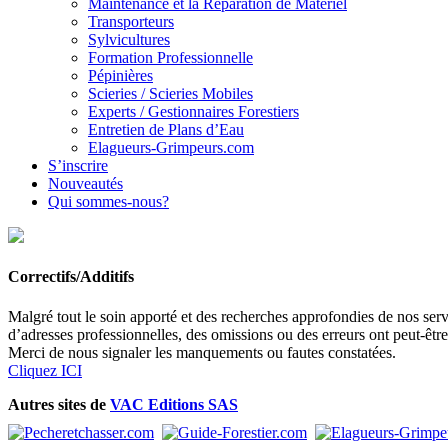
Maintenance et la Réparation de Matériel
Transporteurs
Sylvicultures
Formation Professionnelle
Pépinières
Scieries / Scieries Mobiles
Experts / Gestionnaires Forestiers
Entretien de Plans d’Eau
Elagueurs-Grimpeurs.com
S’inscrire
Nouveautés
Qui sommes-nous?
Correctifs/Additifs
Malgré tout le soin apporté et des recherches approfondies de nos servi
d’adresses professionnelles, des omissions ou des erreurs ont peut-êtr
Merci de nous signaler les manquements ou fautes constatées.
Cliquez ICI
Autres sites de
VAC Editions SAS