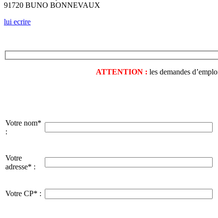
91720 BUNO BONNEVAUX
lui ecrire
ATTENTION :
les demandes d’emploi o
Votre nom*
:
Votre
adresse* :
Votre CP* :