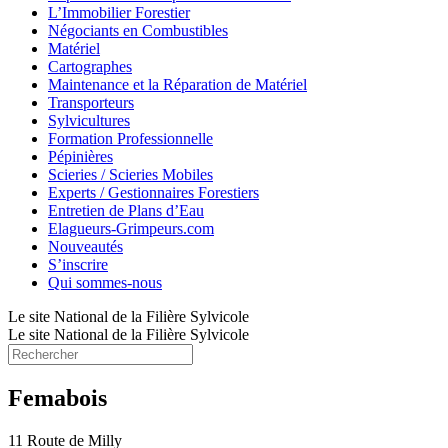
L’Immobilier Forestier
Négociants en Combustibles
Matériel
Cartographes
Maintenance et la Réparation de Matériel
Transporteurs
Sylvicultures
Formation Professionnelle
Pépinières
Scieries / Scieries Mobiles
Experts / Gestionnaires Forestiers
Entretien de Plans d’Eau
Elagueurs-Grimpeurs.com
Nouveautés
S’inscrire
Qui sommes-nous
Le site National de la Filière Sylvicole
Le site National de la Filière Sylvicole
Femabois
11 Route de Milly