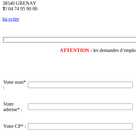
38540 GRENAY
T/
04 74 95 90 00
lui ecrire
ATTENTION :
les demandes d’emploi o
Votre nom*
:
Votre
adresse* :
Votre CP* :