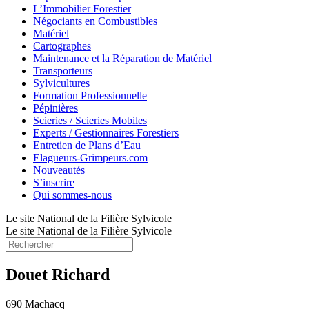
L’Immobilier Forestier
Négociants en Combustibles
Matériel
Cartographes
Maintenance et la Réparation de Matériel
Transporteurs
Sylvicultures
Formation Professionnelle
Pépinières
Scieries / Scieries Mobiles
Experts / Gestionnaires Forestiers
Entretien de Plans d’Eau
Elagueurs-Grimpeurs.com
Nouveautés
S’inscrire
Qui sommes-nous
Le site National de la Filière Sylvicole
Le site National de la Filière Sylvicole
Douet Richard
690 Machacq