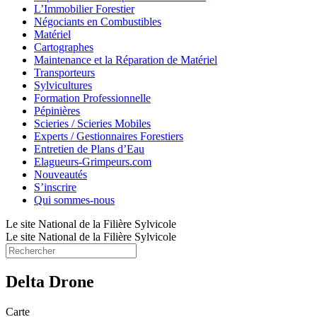
L’Immobilier Forestier
Négociants en Combustibles
Matériel
Cartographes
Maintenance et la Réparation de Matériel
Transporteurs
Sylvicultures
Formation Professionnelle
Pépinières
Scieries / Scieries Mobiles
Experts / Gestionnaires Forestiers
Entretien de Plans d’Eau
Elagueurs-Grimpeurs.com
Nouveautés
S’inscrire
Qui sommes-nous
Le site National de la Filière Sylvicole
Le site National de la Filière Sylvicole
Delta Drone
Carte