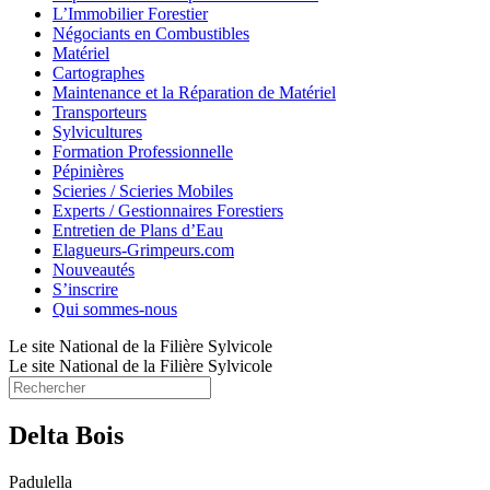
L’Immobilier Forestier
Négociants en Combustibles
Matériel
Cartographes
Maintenance et la Réparation de Matériel
Transporteurs
Sylvicultures
Formation Professionnelle
Pépinières
Scieries / Scieries Mobiles
Experts / Gestionnaires Forestiers
Entretien de Plans d’Eau
Elagueurs-Grimpeurs.com
Nouveautés
S’inscrire
Qui sommes-nous
Le site National de la Filière Sylvicole
Le site National de la Filière Sylvicole
Delta Bois
Padulella