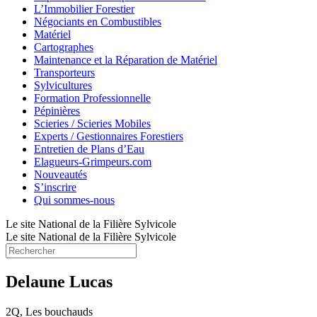
L’Immobilier Forestier
Négociants en Combustibles
Matériel
Cartographes
Maintenance et la Réparation de Matériel
Transporteurs
Sylvicultures
Formation Professionnelle
Pépinières
Scieries / Scieries Mobiles
Experts / Gestionnaires Forestiers
Entretien de Plans d’Eau
Elagueurs-Grimpeurs.com
Nouveautés
S’inscrire
Qui sommes-nous
Le site National de la Filière Sylvicole
Le site National de la Filière Sylvicole
Delaune Lucas
2Q, Les bouchauds