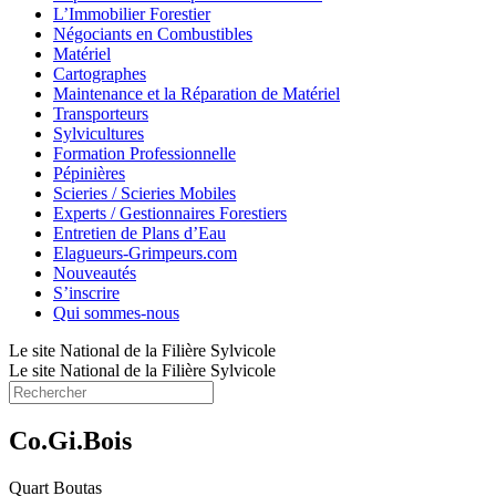
L’Immobilier Forestier
Négociants en Combustibles
Matériel
Cartographes
Maintenance et la Réparation de Matériel
Transporteurs
Sylvicultures
Formation Professionnelle
Pépinières
Scieries / Scieries Mobiles
Experts / Gestionnaires Forestiers
Entretien de Plans d’Eau
Elagueurs-Grimpeurs.com
Nouveautés
S’inscrire
Qui sommes-nous
Le site National de la Filière Sylvicole
Le site National de la Filière Sylvicole
Co.Gi.Bois
Quart Boutas