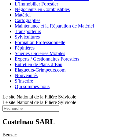
L’Immobilier Forestier
Négociants en Combustibles
Matériel
Cartographes
Maintenance et la Réparation de Matériel
Transporteurs
Sylvicultures
Formation Professionnelle
Pépinières
Scieries / Scieries Mobiles
Experts / Gestionnaires Forestiers
Entretien de Plans d’Eau
Elagueurs-Grimpeurs.com
Nouveautés
S’inscrire
Qui sommes-nous
Le site National de la Filière Sylvicole
Le site National de la Filière Sylvicole
Castelnau SARL
Beuzac