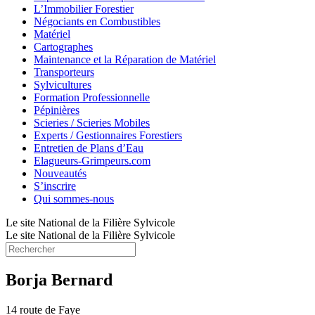
L’Immobilier Forestier
Négociants en Combustibles
Matériel
Cartographes
Maintenance et la Réparation de Matériel
Transporteurs
Sylvicultures
Formation Professionnelle
Pépinières
Scieries / Scieries Mobiles
Experts / Gestionnaires Forestiers
Entretien de Plans d’Eau
Elagueurs-Grimpeurs.com
Nouveautés
S’inscrire
Qui sommes-nous
Le site National de la Filière Sylvicole
Le site National de la Filière Sylvicole
Borja Bernard
14 route de Faye