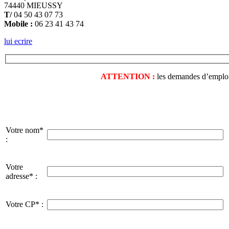
74440 MIEUSSY
T/
04 50 43 07 73
Mobile :
06 23 41 43 74
lui ecrire
ATTENTION :
les demandes d’emploi o
Votre nom*
:
Votre
adresse* :
Votre CP* :