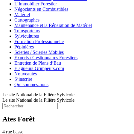
L’Immobilier Forestier
Négociants en Combustibles
Matériel
Cartographes
Maintenance et la Réparation de Matériel
Transporteurs
Sylvicultures
Formation Professionnelle
Pépinières
Scieries / Scieries Mobiles
Experts / Gestionnaires Forestiers
Entretien de Plans d’Eau
Elagueurs-Grimpeurs.com
Nouveautés
S’inscrire
Qui sommes-nous
Le site National de la Filière Sylvicole
Le site National de la Filière Sylvicole
Ates Forêt
4 rue basse