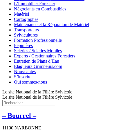
L’Immobilier Forestier
Négociants en Combustibles
Matériel
Cartographes
Maintenance et la Réparation de Matériel
Transporteurs
Sylvicultures
Formation Professionnelle
Pépinières
Scieries / Scieries Mobiles
Experts / Gestionnaires Forestiers
Entretien de Plans d’Eau
Elagueurs-Grimpeurs.com
Nouveautés
S’inscrire
Qui sommes-nous
Le site National de la Filière Sylvicole
Le site National de la Filière Sylvicole
– Bourrel –
11100 NARBONNE