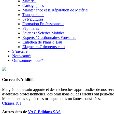
Matériel
Cartographes
Maintenance et la Réparation de Matériel
Transporteurs
Sylvicultures
Formation Professionnelle
Pépinières
Scieries / Scieries Mobiles
Experts / Gestionnaires Forestiers
Entretien de Plans d’Eau
Elagueurs-Grimpeurs.com
S’inscrire
Nouveautés
Qui sommes-nous?
Correctifs/Additifs
Malgré tout le soin apporté et des recherches approfondies de nos servi
d’adresses professionnelles, des omissions ou des erreurs ont peut-êtr
Merci de nous signaler les manquements ou fautes constatées.
Cliquez ICI
Autres sites de
VAC Editions SAS