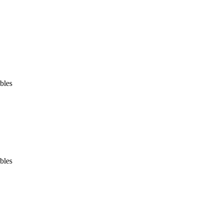
bles
bles