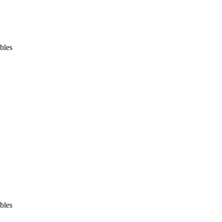
bles
bles