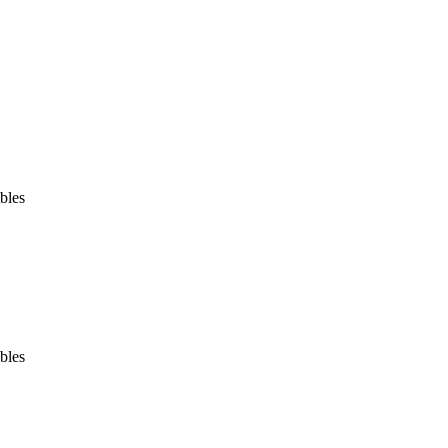
bles
bles