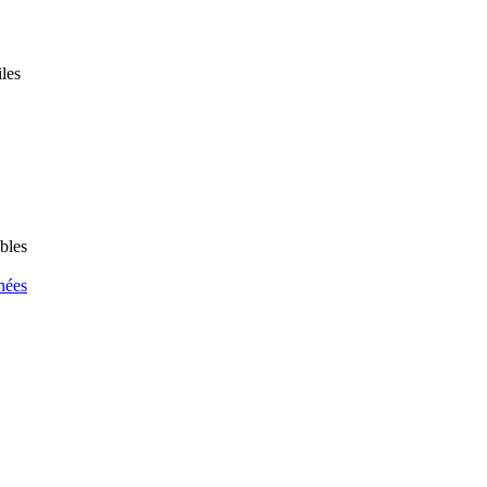
les
bles
nées