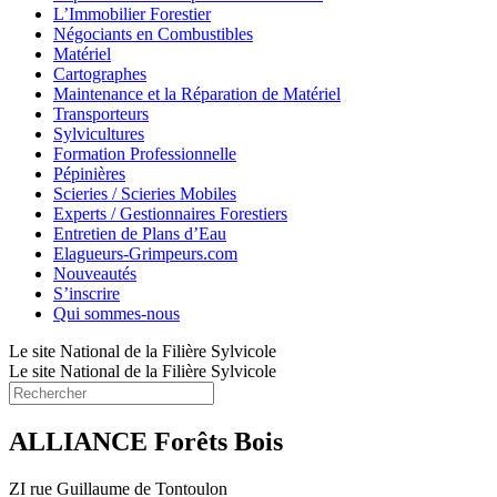
L’Immobilier Forestier
Négociants en Combustibles
Matériel
Cartographes
Maintenance et la Réparation de Matériel
Transporteurs
Sylvicultures
Formation Professionnelle
Pépinières
Scieries / Scieries Mobiles
Experts / Gestionnaires Forestiers
Entretien de Plans d’Eau
Elagueurs-Grimpeurs.com
Nouveautés
S’inscrire
Qui sommes-nous
Le site National de la Filière Sylvicole
Le site National de la Filière Sylvicole
ALLIANCE Forêts Bois
ZI rue Guillaume de Tontoulon