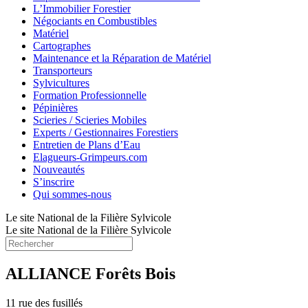
L’Immobilier Forestier
Négociants en Combustibles
Matériel
Cartographes
Maintenance et la Réparation de Matériel
Transporteurs
Sylvicultures
Formation Professionnelle
Pépinières
Scieries / Scieries Mobiles
Experts / Gestionnaires Forestiers
Entretien de Plans d’Eau
Elagueurs-Grimpeurs.com
Nouveautés
S’inscrire
Qui sommes-nous
Le site National de la Filière Sylvicole
Le site National de la Filière Sylvicole
ALLIANCE Forêts Bois
11 rue des fusillés